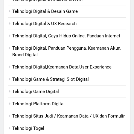
Teknologi Digital & Desain Game
Teknologi Digital & UX Research
Teknologi Digital, Gaya Hidup Online, Panduan Internet
Teknologi Digital, Panduan Pengguna, Keamanan Akun,
Brand Digital
Teknologi Digital,Keamanan Data,User Experience
Teknologi Game & Strategi Slot Digital
Teknologi Game Digital
Teknologi Platform Digital
Teknologi Situs Judi / Keamanan Data / UX dan Formulir
Teknologi Togel