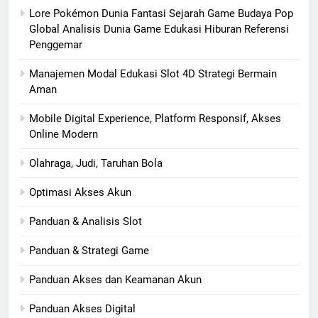
Lore Pokémon Dunia Fantasi Sejarah Game Budaya Pop
Global Analisis Dunia Game Edukasi Hiburan Referensi
Penggemar
Manajemen Modal Edukasi Slot 4D Strategi Bermain
Aman
Mobile Digital Experience, Platform Responsif, Akses
Online Modern
Olahraga, Judi, Taruhan Bola
Optimasi Akses Akun
Panduan & Analisis Slot
Panduan & Strategi Game
Panduan Akses dan Keamanan Akun
Panduan Akses Digital