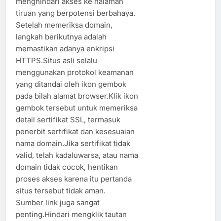
menghindari akses ke halaman
tiruan yang berpotensi berbahaya.
Setelah memeriksa domain,
langkah berikutnya adalah
memastikan adanya enkripsi
HTTPS.Situs asli selalu
menggunakan protokol keamanan
yang ditandai oleh ikon gembok
pada bilah alamat browser.Klik ikon
gembok tersebut untuk memeriksa
detail sertifikat SSL, termasuk
penerbit sertifikat dan kesesuaian
nama domain.Jika sertifikat tidak
valid, telah kadaluwarsa, atau nama
domain tidak cocok, hentikan
proses akses karena itu pertanda
situs tersebut tidak aman.
Sumber link juga sangat
penting.Hindari mengklik tautan