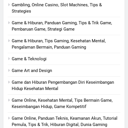
Gambling, Online Casino, Slot Machines, Tips &
Strategies
Game & Hiburan, Panduan Gaming, Tips & Trik Game,
Pembaruan Game, Strategi Game
Game & Hiburan, Tips Gaming, Kesehatan Mental,
Pengalaman Bermain, Panduan Gaming
Game & Teknologi
Game Art and Design
Game dan Hiburan Pengembangan Diri Keseimbangan
Hidup Kesehatan Mental
Game Online, Kesehatan Mental, Tips Bermain Game,
Keseimbangan Hidup, Game Kompetitif
Game Online, Panduan Teknis, Keamanan Akun, Tutorial
Pemula, Tips & Trik, Hiburan Digital, Dunia Gaming