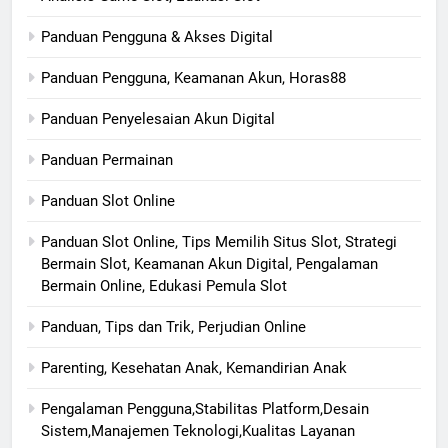
Panduan Pengguna & Akses Digital
Panduan Pengguna, Keamanan Akun, Horas88
Panduan Penyelesaian Akun Digital
Panduan Permainan
Panduan Slot Online
Panduan Slot Online, Tips Memilih Situs Slot, Strategi
Bermain Slot, Keamanan Akun Digital, Pengalaman
Bermain Online, Edukasi Pemula Slot
Panduan, Tips dan Trik, Perjudian Online
Parenting, Kesehatan Anak, Kemandirian Anak
Pengalaman Pengguna,Stabilitas Platform,Desain
Sistem,Manajemen Teknologi,Kualitas Layanan