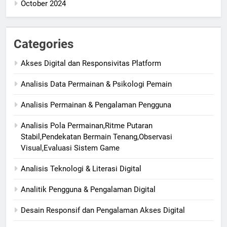
October 2024
Categories
Akses Digital dan Responsivitas Platform
Analisis Data Permainan & Psikologi Pemain
Analisis Permainan & Pengalaman Pengguna
Analisis Pola Permainan,Ritme Putaran
Stabil,Pendekatan Bermain Tenang,Observasi
Visual,Evaluasi Sistem Game
Analisis Teknologi & Literasi Digital
Analitik Pengguna & Pengalaman Digital
Desain Responsif dan Pengalaman Akses Digital