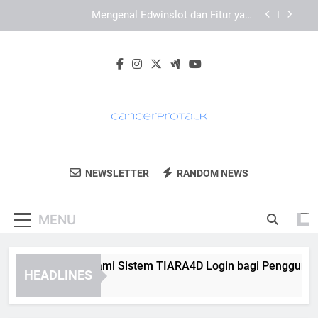
Skip
EDWINSLOT Login: Panduan Masuk Akun dengan
to
Proses yang Lebih Praktis
content
Panduan Login Edwinslot Saat Menggunakan
Jaringan Berbeda dengan Aman dan Stabil
Panduan Memahami Sistem TIARA4D Login bagi
Pengguna Baru
Mengenal Edwinslot dan Fitur yang
Ditawarkannya
EDWINSLOT Login: Panduan Masuk Akun dengan
Proses yang Lebih Praktis
Cancer Pro Talk
Bergabunglah Dalam Diskusi Dan
Panduan Login Edwinslot Saat Menggunakan
NEWSLETTER
RANDOM NEWS
Jaringan Berbeda dengan Aman dan Stabil
Dukungan Untuk Pasien Kanker Di Cancer
Pro Talk.
MENU
nduan Memahami Sistem TIARA4D Login bagi Pengguna Bar
HEADLINES
Weeks Ago