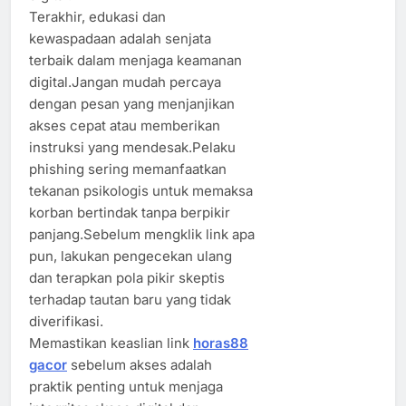
Terakhir, edukasi dan
kewaspadaan adalah senjata
terbaik dalam menjaga keamanan
digital.Jangan mudah percaya
dengan pesan yang menjanjikan
akses cepat atau memberikan
instruksi yang mendesak.Pelaku
phishing sering memanfaatkan
tekanan psikologis untuk memaksa
korban bertindak tanpa berpikir
panjang.Sebelum mengklik link apa
pun, lakukan pengecekan ulang
dan terapkan pola pikir skeptis
terhadap tautan baru yang tidak
diverifikasi.
Memastikan keaslian link
horas88
gacor
sebelum akses adalah
praktik penting untuk menjaga