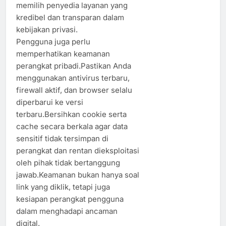
memilih penyedia layanan yang
kredibel dan transparan dalam
kebijakan privasi.
Pengguna juga perlu
memperhatikan keamanan
perangkat pribadi.Pastikan Anda
menggunakan antivirus terbaru,
firewall aktif, dan browser selalu
diperbarui ke versi
terbaru.Bersihkan cookie serta
cache secara berkala agar data
sensitif tidak tersimpan di
perangkat dan rentan dieksploitasi
oleh pihak tidak bertanggung
jawab.Keamanan bukan hanya soal
link yang diklik, tetapi juga
kesiapan perangkat pengguna
dalam menghadapi ancaman
digital.