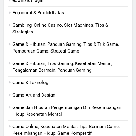
edwinslot login
Ergonomi & Produktivitas
Gambling, Online Casino, Slot Machines, Tips &
Strategies
Game & Hiburan, Panduan Gaming, Tips & Trik Game,
Pembaruan Game, Strategi Game
Game & Hiburan, Tips Gaming, Kesehatan Mental,
Pengalaman Bermain, Panduan Gaming
Game & Teknologi
Game Art and Design
Game dan Hiburan Pengembangan Diri Keseimbangan
Hidup Kesehatan Mental
Game Online, Kesehatan Mental, Tips Bermain Game,
Keseimbangan Hidup, Game Kompetitif