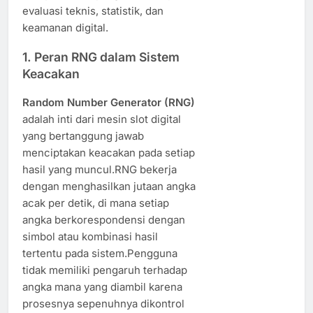
evaluasi teknis, statistik, dan
keamanan digital.
1. Peran RNG dalam Sistem
Keacakan
Random Number Generator (RNG)
adalah inti dari mesin slot digital
yang bertanggung jawab
menciptakan keacakan pada setiap
hasil yang muncul.RNG bekerja
dengan menghasilkan jutaan angka
acak per detik, di mana setiap
angka berkorespondensi dengan
simbol atau kombinasi hasil
tertentu pada sistem.Pengguna
tidak memiliki pengaruh terhadap
angka mana yang diambil karena
prosesnya sepenuhnya dikontrol