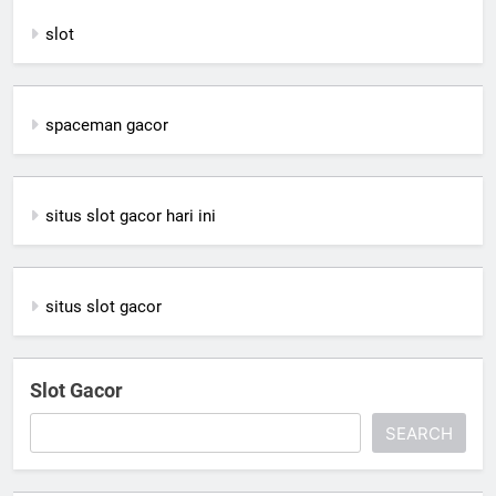
slot
spaceman gacor
situs slot gacor hari ini
situs slot gacor
Slot Gacor
SEARCH