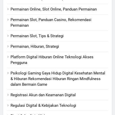
Permainan Online, Slot Online, Panduan Permainan
Permainan Slot, Panduan Casino, Rekomendasi
Permainan
Permainan Slot, Tips & Strategi
Permainan, Hiburan, Strategi
Platform Digital Hiburan Online Teknologi Akses
Pengguna
Psikologi Gaming Gaya Hidup Digital Kesehatan Mental
& Hiburan Rekomendasi Hiburan Ringan Mindfulness
dalam Bermain Game
Registrasi Akun dan Keamanan Digital
Regulasi Digital & Kebijakan Teknologi