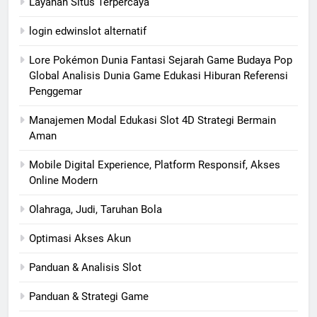
Layanan Situs Terpercaya
login edwinslot alternatif
Lore Pokémon Dunia Fantasi Sejarah Game Budaya Pop
Global Analisis Dunia Game Edukasi Hiburan Referensi
Penggemar
Manajemen Modal Edukasi Slot 4D Strategi Bermain
Aman
Mobile Digital Experience, Platform Responsif, Akses
Online Modern
Olahraga, Judi, Taruhan Bola
Optimasi Akses Akun
Panduan & Analisis Slot
Panduan & Strategi Game