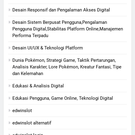
Desain Responsif dan Pengalaman Akses Digital
Desain Sistem Berpusat Pengguna,Pengalaman
Pengguna Digital,Stabilitas Platform Online,Manajemen
Performa Terpadu
Desain UI/UX & Teknologi Platform
Dunia Pokémon, Strategi Game, Taktik Pertarungan,
Analisis Karakter, Lore Pokémon, Kreatur Fantasi, Tipe
dan Kelemahan
Edukasi & Analisis Digital
Edukasi Pengguna, Game Online, Teknologi Digital
edwinslot
edwinslot alternatif