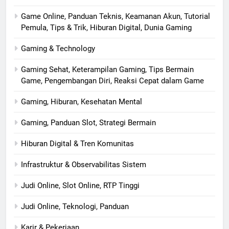
Game Online, Panduan Teknis, Keamanan Akun, Tutorial
Pemula, Tips & Trik, Hiburan Digital, Dunia Gaming
Gaming & Technology
Gaming Sehat, Keterampilan Gaming, Tips Bermain
Game, Pengembangan Diri, Reaksi Cepat dalam Game
Gaming, Hiburan, Kesehatan Mental
Gaming, Panduan Slot, Strategi Bermain
Hiburan Digital & Tren Komunitas
Infrastruktur & Observabilitas Sistem
Judi Online, Slot Online, RTP Tinggi
Judi Online, Teknologi, Panduan
Karir & Pekerjaan