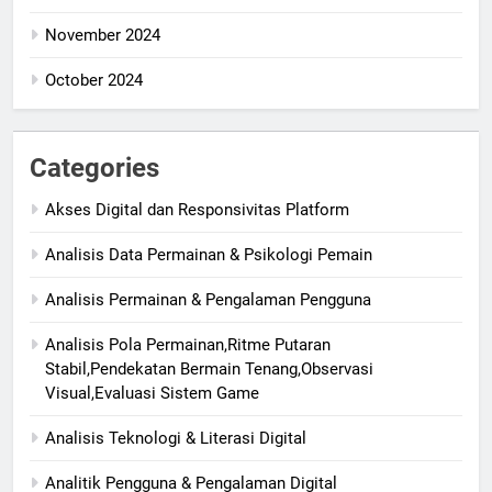
November 2024
October 2024
Categories
Akses Digital dan Responsivitas Platform
Analisis Data Permainan & Psikologi Pemain
Analisis Permainan & Pengalaman Pengguna
Analisis Pola Permainan,Ritme Putaran
Stabil,Pendekatan Bermain Tenang,Observasi
Visual,Evaluasi Sistem Game
Analisis Teknologi & Literasi Digital
Analitik Pengguna & Pengalaman Digital