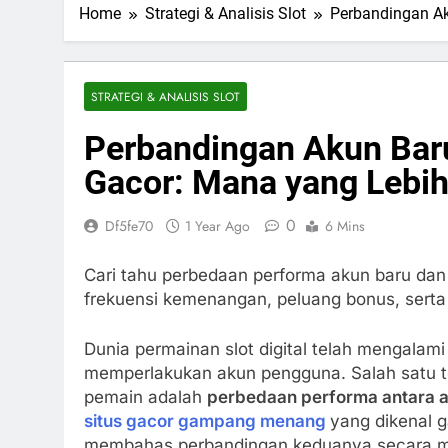
Home
Strategi & Analisis Slot
Perbandingan A
STRATEGI & ANALISIS SLOT
Perbandingan Akun Bar
Gacor: Mana yang Lebi
0
Df5fe70
1 Year Ago
6 Mins
Cari tahu perbedaan performa akun baru dan 
frekuensi kemenangan, peluang bonus, serta
Dunia permainan slot digital telah mengalam
memperlakukan akun pengguna. Salah satu t
pemain adalah
perbedaan performa antara a
situs gacor gampang menang
yang dikenal g
membahas perbandingan keduanya secara m