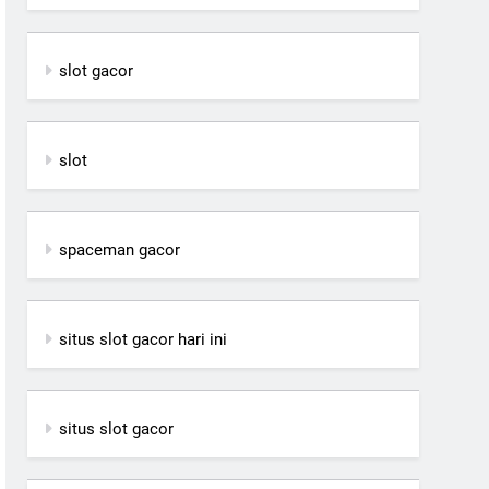
slot gacor
slot
spaceman gacor
situs slot gacor hari ini
situs slot gacor