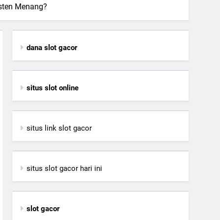
isten Menang?
dana slot gacor
situs slot online
situs link slot gacor
situs slot gacor hari ini
slot gacor