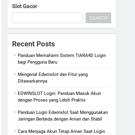
Slot Gacor
SEARCH
Recent Posts
Panduan Memahami Sistem TIARA4D Login
bagi Pengguna Baru
Mengenal Edwinslot dan Fitur yang
Ditawarkannya
EDWINSLOT Login: Panduan Masuk Akun
dengan Proses yang Lebih Praktis
Panduan Login Edwinslot Saat Menggunakan
Jaringan Berbeda dengan Aman dan Stabil
Cara Menjaga Akun Tetap Aman Saat Login