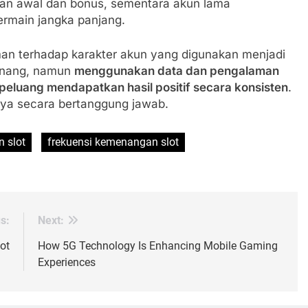
an awal dan bonus, sementara akun lama
rmain jangka panjang.
n terhadap karakter akun yang digunakan menjadi
menang, namun
menggunakan data dan pengalaman
peluang mendapatkan hasil positif secara konsisten
.
nya secara bertanggung jawab.
n slot
frekuensi kemenangan slot
s:
Next:
ot
How 5G Technology Is Enhancing Mobile Gaming
Experiences