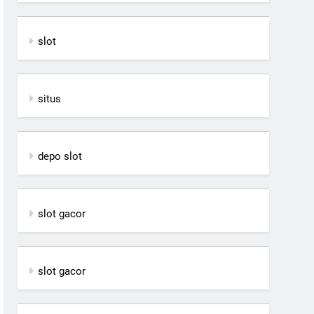
slot
situs
depo slot
slot gacor
slot gacor