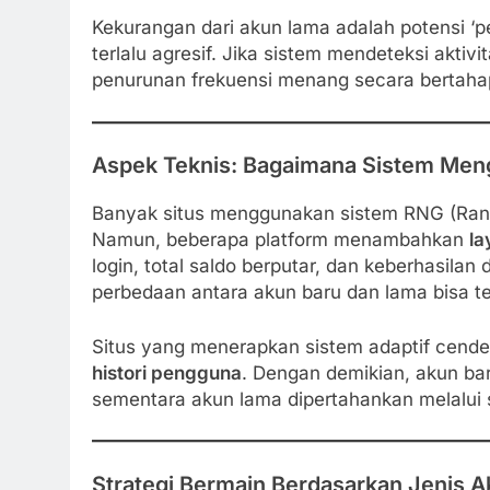
Kekurangan dari akun lama adalah potensi ‘
terlalu agresif. Jika sistem mendeteksi akti
penurunan frekuensi menang secara bertaha
Aspek Teknis: Bagaimana Sistem Menga
Banyak situs menggunakan sistem RNG (Ran
Namun, beberapa platform menambahkan
la
login, total saldo berputar, dan keberhasila
perbedaan antara akun baru dan lama bisa te
Situs yang menerapkan sistem adaptif cen
histori pengguna
. Dengan demikian, akun bar
sementara akun lama dipertahankan melalui st
Strategi Bermain Berdasarkan Jenis 