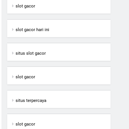
slot gacor
slot gacor hari ini
situs slot gacor
slot gacor
situs terpercaya
slot gacor