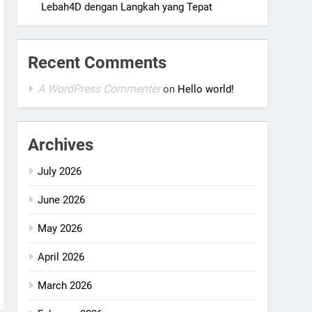
Lebah4D dengan Langkah yang Tepat
Recent Comments
A WordPress Commenter
on
Hello world!
Archives
July 2026
June 2026
May 2026
April 2026
March 2026