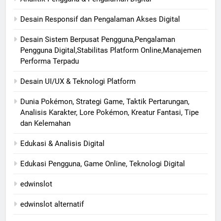
Desain Responsif dan Pengalaman Akses Digital
Desain Sistem Berpusat Pengguna,Pengalaman
Pengguna Digital,Stabilitas Platform Online,Manajemen
Performa Terpadu
Desain UI/UX & Teknologi Platform
Dunia Pokémon, Strategi Game, Taktik Pertarungan,
Analisis Karakter, Lore Pokémon, Kreatur Fantasi, Tipe
dan Kelemahan
Edukasi & Analisis Digital
Edukasi Pengguna, Game Online, Teknologi Digital
edwinslot
edwinslot alternatif