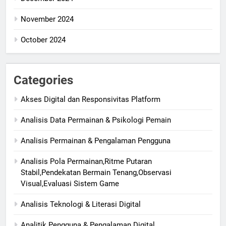
November 2024
October 2024
Categories
Akses Digital dan Responsivitas Platform
Analisis Data Permainan & Psikologi Pemain
Analisis Permainan & Pengalaman Pengguna
Analisis Pola Permainan,Ritme Putaran
Stabil,Pendekatan Bermain Tenang,Observasi
Visual,Evaluasi Sistem Game
Analisis Teknologi & Literasi Digital
Analitik Pengguna & Pengalaman Digital