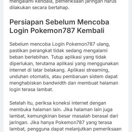
mengalami kendala, pemeriksaan jaringan harus
dilakukan secara bertahap.
Persiapan Sebelum Mencoba
Login Pokemon787 Kembali
Sebelum mencoba Login Pokemon787 ulang,
pastikan perangkat tidak sedang mengalami
beban berlebihan. Tutup aplikasi yang tidak
diperlukan, terutama aplikasi yang menggunakan
internet di latar belakang. Aplikasi streaming,
unduhan otomatis, atau pembaruan sistem dapat
menghabiskan bandwidth dan membuat halaman
login terasa lambat.
Setelah itu, periksa koneksi internet dengan
membuka halaman lain. Jika halaman lain juga
lambat, kemungkinan besar masalah berasal dari
jaringan. Jika hanya Pokemon787 yang terasa
lambat, pengguna dapat melanjutkan pemeriksaan