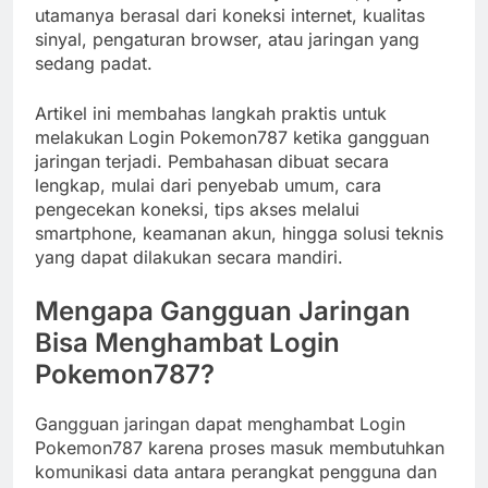
utamanya berasal dari koneksi internet, kualitas
sinyal, pengaturan browser, atau jaringan yang
sedang padat.
Artikel ini membahas langkah praktis untuk
melakukan Login Pokemon787 ketika gangguan
jaringan terjadi. Pembahasan dibuat secara
lengkap, mulai dari penyebab umum, cara
pengecekan koneksi, tips akses melalui
smartphone, keamanan akun, hingga solusi teknis
yang dapat dilakukan secara mandiri.
Mengapa Gangguan Jaringan
Bisa Menghambat Login
Pokemon787?
Gangguan jaringan dapat menghambat Login
Pokemon787 karena proses masuk membutuhkan
komunikasi data antara perangkat pengguna dan