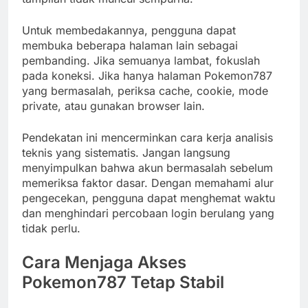
Untuk membedakannya, pengguna dapat
membuka beberapa halaman lain sebagai
pembanding. Jika semuanya lambat, fokuslah
pada koneksi. Jika hanya halaman Pokemon787
yang bermasalah, periksa cache, cookie, mode
private, atau gunakan browser lain.
Pendekatan ini mencerminkan cara kerja analisis
teknis yang sistematis. Jangan langsung
menyimpulkan bahwa akun bermasalah sebelum
memeriksa faktor dasar. Dengan memahami alur
pengecekan, pengguna dapat menghemat waktu
dan menghindari percobaan login berulang yang
tidak perlu.
Cara Menjaga Akses
Pokemon787 Tetap Stabil