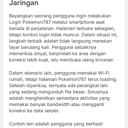
Jaringan
Bayangkan seorang pengguna ingin melakukan
Login Pokemon787 melalui smartphone saat
berada di perjalanan. Halaman terbuka sebagian,
tetapi tombol login tidak muncul. Dalam situasi ini,
langkah terbaik adalah tidak langsung menekan
layar berulang kali. Pengguna sebaiknya
memeriksa sinyal, berpindah ke area dengan
koneksi lebih kuat, lalu membuka ulang browser.
Dalam skenario lain, pengguna memakai Wi-Fi
rumah, tetapi halaman Pokemon787 terus loading.
Setelah diperiksa, ternyata ada perangkat lain
yang sedang mengunduh file besar. Solusinya
adalah menghentikan sementara aktivitas yang
memakai banyak bandwidth atau mengganti
koneksi ke data seluler.
Contoh lain adalah pengguna yang berhasil