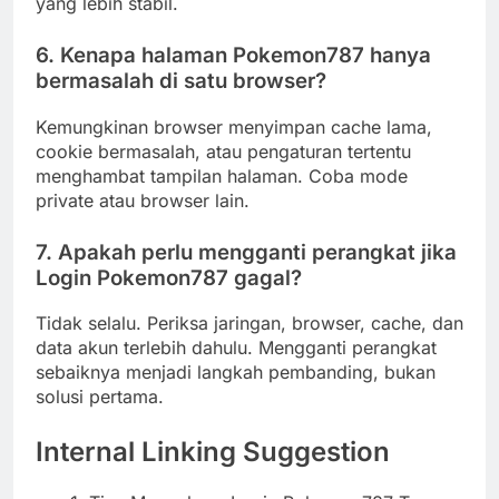
yang lebih stabil.
6. Kenapa halaman Pokemon787 hanya
bermasalah di satu browser?
Kemungkinan browser menyimpan cache lama,
cookie bermasalah, atau pengaturan tertentu
menghambat tampilan halaman. Coba mode
private atau browser lain.
7. Apakah perlu mengganti perangkat jika
Login Pokemon787 gagal?
Tidak selalu. Periksa jaringan, browser, cache, dan
data akun terlebih dahulu. Mengganti perangkat
sebaiknya menjadi langkah pembanding, bukan
solusi pertama.
Internal Linking Suggestion