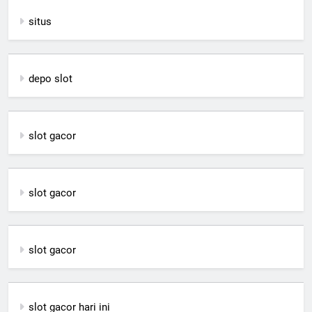
situs
depo slot
slot gacor
slot gacor
slot gacor
slot gacor hari ini