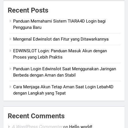
Recent Posts
Panduan Memahami Sistem TIARA4D Login bagi
Pengguna Baru
Mengenal Edwinslot dan Fitur yang Ditawarkannya
EDWINSLOT Login: Panduan Masuk Akun dengan
Proses yang Lebih Praktis
Panduan Login Edwinslot Saat Menggunakan Jaringan
Berbeda dengan Aman dan Stabil
Cara Menjaga Akun Tetap Aman Saat Login Lebah4D
dengan Langkah yang Tepat
Recent Comments
A WordPress Commenter
on
Hello world!