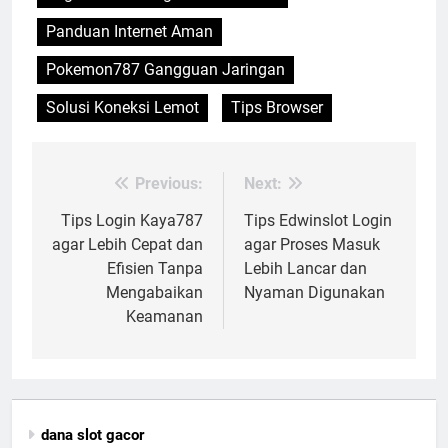
Panduan Internet Aman
Pokemon787 Gangguan Jaringan
Solusi Koneksi Lemot
Tips Browser
Previous:
Next:
Post
navigation
Tips Login Kaya787
Tips Edwinslot Login
agar Lebih Cepat dan
agar Proses Masuk
Efisien Tanpa
Lebih Lancar dan
Mengabaikan
Nyaman Digunakan
Keamanan
dana slot gacor