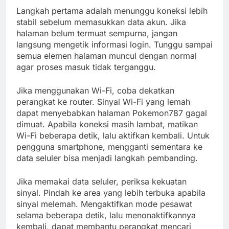
Langkah pertama adalah menunggu koneksi lebih
stabil sebelum memasukkan data akun. Jika
halaman belum termuat sempurna, jangan
langsung mengetik informasi login. Tunggu sampai
semua elemen halaman muncul dengan normal
agar proses masuk tidak terganggu.
Jika menggunakan Wi-Fi, coba dekatkan
perangkat ke router. Sinyal Wi-Fi yang lemah
dapat menyebabkan halaman Pokemon787 gagal
dimuat. Apabila koneksi masih lambat, matikan
Wi-Fi beberapa detik, lalu aktifkan kembali. Untuk
pengguna smartphone, mengganti sementara ke
data seluler bisa menjadi langkah pembanding.
Jika memakai data seluler, periksa kekuatan
sinyal. Pindah ke area yang lebih terbuka apabila
sinyal melemah. Mengaktifkan mode pesawat
selama beberapa detik, lalu menonaktifkannya
kembali, dapat membantu perangkat mencari