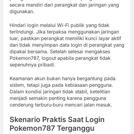
secara mandiri dari perangkat dan jaringan yang
digunakan.
Hindari login melalui Wi-Fi publik yang tidak
terlindungi. Jika terpaksa menggunakan jaringan
luar, pastikan perangkat memiliki kunci layar aktif
dan tidak menyimpan data login di perangkat yang
dipakai bersama. Setelah selesai mengakses
Pokemon787, logout apabila perangkat tidak
sepenuhnya pribadi.
Keamanan akun bukan hanya bergantung pada
sistem, tetapi juga pada kebiasaan pengguna.
Dalam kondisi jaringan tidak stabil, ketelitian
menjadi semakin penting karena pengguna
cenderung terburu-buru mencari jalan masuk.
Skenario Praktis Saat Login
Pokemon787 Terganggu