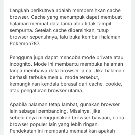
Langkah berikutnya adalah membersihkan cache
browser. Cache yang menumpuk dapat membuat
halaman memuat data lama atau tidak tampil
sempurna. Setelah cache dibersihkan, tutup
browser sepenuhnya, lalu buka kembali halaman
Pokemon787.
Pengguna juga dapat mencoba mode private atau
incognito. Mode ini membantu membuka halaman
tanpa membawa data browser lama. Jika halaman
berhasil terbuka melalui mode tersebut,
kemungkinan kendala berasal dari cache, cookie,
atau pengaturan browser utama.
Apabila halaman tetap lambat, gunakan browser
lain sebagai pembanding. Misalnya, jika
sebelumnya menggunakan browser bawaan, coba
browser populer lain yang lebih ringan.
Pendekatan ini membantu memastikan apakah