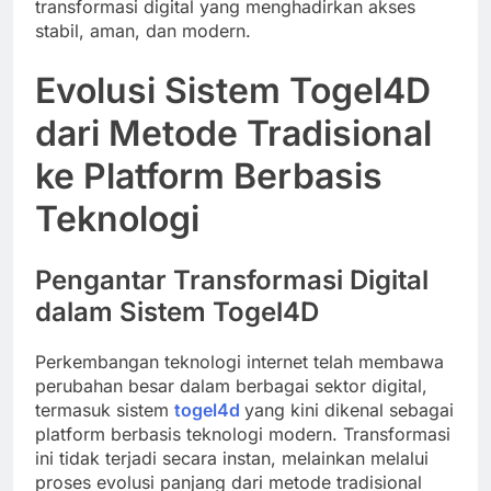
transformasi digital yang menghadirkan akses
stabil, aman, dan modern.
Evolusi Sistem Togel4D
dari Metode Tradisional
ke Platform Berbasis
Teknologi
Pengantar Transformasi Digital
dalam Sistem Togel4D
Perkembangan teknologi internet telah membawa
perubahan besar dalam berbagai sektor digital,
termasuk sistem
togel4d
yang kini dikenal sebagai
platform berbasis teknologi modern. Transformasi
ini tidak terjadi secara instan, melainkan melalui
proses evolusi panjang dari metode tradisional