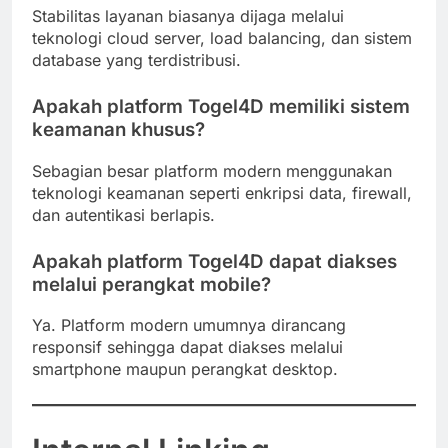
Stabilitas layanan biasanya dijaga melalui
teknologi cloud server, load balancing, dan sistem
database yang terdistribusi.
Apakah platform Togel4D memiliki sistem
keamanan khusus?
Sebagian besar platform modern menggunakan
teknologi keamanan seperti enkripsi data, firewall,
dan autentikasi berlapis.
Apakah platform Togel4D dapat diakses
melalui perangkat mobile?
Ya. Platform modern umumnya dirancang
responsif sehingga dapat diakses melalui
smartphone maupun perangkat desktop.