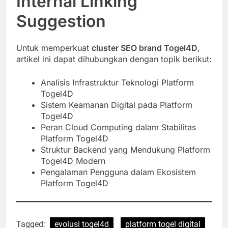
Internal Linking
Suggestion
Untuk memperkuat
cluster SEO brand Togel4D
,
artikel ini dapat dihubungkan dengan topik berikut:
Analisis Infrastruktur Teknologi Platform
Togel4D
Sistem Keamanan Digital pada Platform
Togel4D
Peran Cloud Computing dalam Stabilitas
Platform Togel4D
Struktur Backend yang Mendukung Platform
Togel4D Modern
Pengalaman Pengguna dalam Ekosistem
Platform Togel4D
Tagged:
evolusi togel4d
platform togel digital