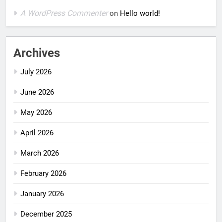
A WordPress Commenter
on
Hello world!
Archives
July 2026
June 2026
May 2026
April 2026
March 2026
February 2026
January 2026
December 2025