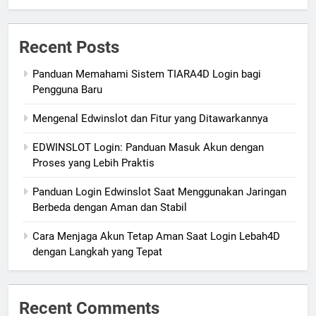
Recent Posts
Panduan Memahami Sistem TIARA4D Login bagi
Pengguna Baru
Mengenal Edwinslot dan Fitur yang Ditawarkannya
EDWINSLOT Login: Panduan Masuk Akun dengan
Proses yang Lebih Praktis
Panduan Login Edwinslot Saat Menggunakan Jaringan
Berbeda dengan Aman dan Stabil
Cara Menjaga Akun Tetap Aman Saat Login Lebah4D
dengan Langkah yang Tepat
Recent Comments