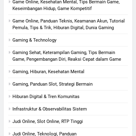
Game Online, Kesehatan Mental, Tips Bermain Game,
Keseimbangan Hidup, Game Kompetitif
Game Online, Panduan Teknis, Keamanan Akun, Tutorial
Pemula, Tips & Trik, Hiburan Digital, Dunia Gaming
Gaming & Technology
Gaming Sehat, Keterampilan Gaming, Tips Bermain
Game, Pengembangan Diri, Reaksi Cepat dalam Game
Gaming, Hiburan, Kesehatan Mental
Gaming, Panduan Slot, Strategi Bermain
Hiburan Digital & Tren Komunitas
Infrastruktur & Observabilitas Sistem
Judi Online, Slot Online, RTP Tinggi
Judi Online, Teknologi, Panduan