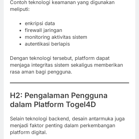
Contoh teknologi keamanan yang digunakan
meliputi:
enkripsi data
firewall jaringan
monitoring aktivitas sistem
autentikasi berlapis
Dengan teknologi tersebut, platform dapat
menjaga integritas sistem sekaligus memberikan
rasa aman bagi pengguna.
H2: Pengalaman Pengguna
dalam Platform Togel4D
Selain teknologi backend, desain antarmuka juga
menjadi faktor penting dalam perkembangan
platform digital.