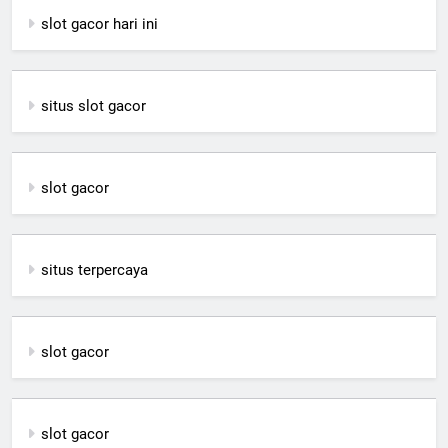
slot gacor hari ini
situs slot gacor
slot gacor
situs terpercaya
slot gacor
slot gacor