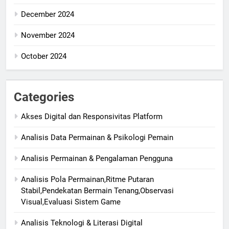
December 2024
November 2024
October 2024
Categories
Akses Digital dan Responsivitas Platform
Analisis Data Permainan & Psikologi Pemain
Analisis Permainan & Pengalaman Pengguna
Analisis Pola Permainan,Ritme Putaran
Stabil,Pendekatan Bermain Tenang,Observasi
Visual,Evaluasi Sistem Game
Analisis Teknologi & Literasi Digital