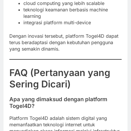
cloud computing yang lebih scalable
teknologi keamanan berbasis machine
learning
integrasi platform multi-device
Dengan inovasi tersebut, platform Togel4D dapat
terus beradaptasi dengan kebutuhan pengguna
yang semakin dinamis.
FAQ (Pertanyaan yang
Sering Dicari)
Apa yang dimaksud dengan platform
Togel4D?
Platform Togel4D adalah sistem digital yang
memanfaatkan teknologi internet untuk
menyediakan akses informasi melalui infrastruktur