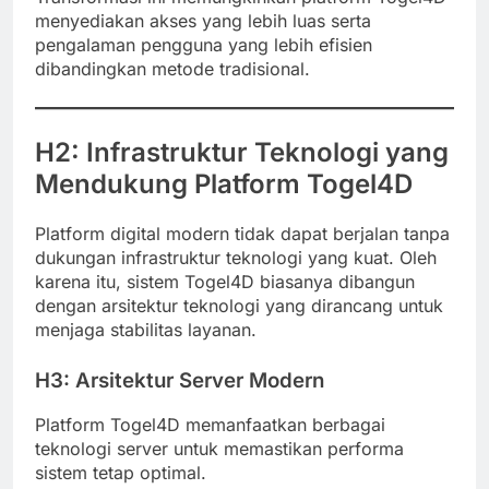
menyediakan akses yang lebih luas serta
pengalaman pengguna yang lebih efisien
dibandingkan metode tradisional.
H2: Infrastruktur Teknologi yang
Mendukung Platform Togel4D
Platform digital modern tidak dapat berjalan tanpa
dukungan infrastruktur teknologi yang kuat. Oleh
karena itu, sistem Togel4D biasanya dibangun
dengan arsitektur teknologi yang dirancang untuk
menjaga stabilitas layanan.
H3: Arsitektur Server Modern
Platform Togel4D memanfaatkan berbagai
teknologi server untuk memastikan performa
sistem tetap optimal.