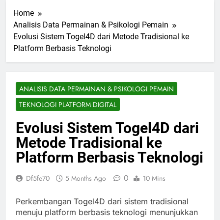
Home
Analisis Data Permainan & Psikologi Pemain
Evolusi Sistem Togel4D dari Metode Tradisional ke
Platform Berbasis Teknologi
ANALISIS DATA PERMAINAN & PSIKOLOGI PEMAIN
TEKNOLOGI PLATFORM DIGITAL
Evolusi Sistem Togel4D dari
Metode Tradisional ke
Platform Berbasis Teknologi
0
Df5fe70
5 Months Ago
10 Mins
Perkembangan Togel4D dari sistem tradisional
menuju platform berbasis teknologi menunjukkan