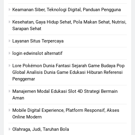
Keamanan Siber, Teknologi Digital, Panduan Pengguna
Kesehatan, Gaya Hidup Sehat, Pola Makan Sehat, Nutrisi,
Sarapan Sehat
Layanan Situs Terpercaya
login edwinslot alternatif
Lore Pokémon Dunia Fantasi Sejarah Game Budaya Pop
Global Analisis Dunia Game Edukasi Hiburan Referensi
Penggemar
Manajemen Modal Edukasi Slot 4D Strategi Bermain
Aman
Mobile Digital Experience, Platform Responsif, Akses
Online Modern
Olahraga, Judi, Taruhan Bola