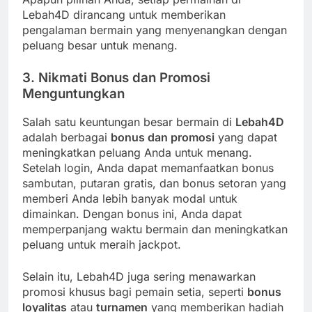
Lebah4D dirancang untuk memberikan
pengalaman bermain yang menyenangkan dengan
peluang besar untuk menang.
3.
Nikmati Bonus dan Promosi
Menguntungkan
Salah satu keuntungan besar bermain di
Lebah4D
adalah berbagai
bonus dan promosi
yang dapat
meningkatkan peluang Anda untuk menang.
Setelah login, Anda dapat memanfaatkan bonus
sambutan, putaran gratis, dan bonus setoran yang
memberi Anda lebih banyak modal untuk
dimainkan. Dengan bonus ini, Anda dapat
memperpanjang waktu bermain dan meningkatkan
peluang untuk meraih jackpot.
Selain itu, Lebah4D juga sering menawarkan
promosi khusus bagi pemain setia, seperti
bonus
loyalitas
atau
turnamen
yang memberikan hadiah