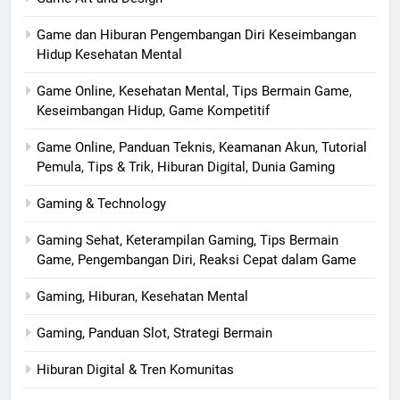
Game dan Hiburan Pengembangan Diri Keseimbangan
Hidup Kesehatan Mental
Game Online, Kesehatan Mental, Tips Bermain Game,
Keseimbangan Hidup, Game Kompetitif
Game Online, Panduan Teknis, Keamanan Akun, Tutorial
Pemula, Tips & Trik, Hiburan Digital, Dunia Gaming
Gaming & Technology
Gaming Sehat, Keterampilan Gaming, Tips Bermain
Game, Pengembangan Diri, Reaksi Cepat dalam Game
Gaming, Hiburan, Kesehatan Mental
Gaming, Panduan Slot, Strategi Bermain
Hiburan Digital & Tren Komunitas