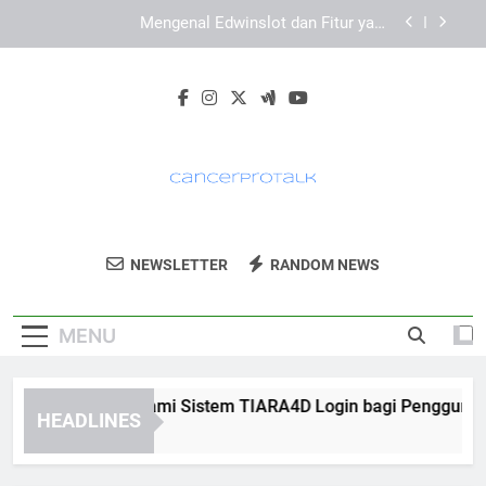
Skip
EDWINSLOT Login: Panduan Masuk Akun dengan
to
Proses yang Lebih Praktis
content
Panduan Login Edwinslot Saat Menggunakan
Jaringan Berbeda dengan Aman dan Stabil
Panduan Memahami Sistem TIARA4D Login bagi
Pengguna Baru
Mengenal Edwinslot dan Fitur yang
Ditawarkannya
EDWINSLOT Login: Panduan Masuk Akun dengan
Proses yang Lebih Praktis
Cancer Pro Talk
Bergabunglah Dalam Diskusi Dan
Panduan Login Edwinslot Saat Menggunakan
NEWSLETTER
RANDOM NEWS
Jaringan Berbeda dengan Aman dan Stabil
Dukungan Untuk Pasien Kanker Di Cancer
Pro Talk.
MENU
nduan Memahami Sistem TIARA4D Login bagi Pengguna Bar
HEADLINES
Weeks Ago