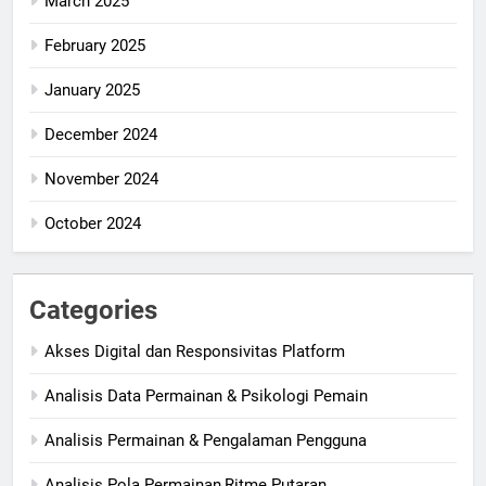
March 2025
February 2025
January 2025
December 2024
November 2024
October 2024
Categories
Akses Digital dan Responsivitas Platform
Analisis Data Permainan & Psikologi Pemain
Analisis Permainan & Pengalaman Pengguna
Analisis Pola Permainan,Ritme Putaran