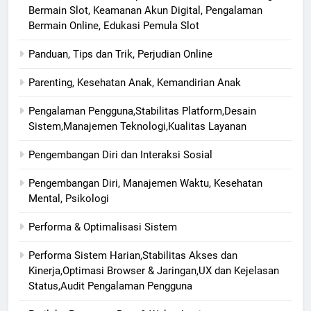
Bermain Slot, Keamanan Akun Digital, Pengalaman
Bermain Online, Edukasi Pemula Slot
Panduan, Tips dan Trik, Perjudian Online
Parenting, Kesehatan Anak, Kemandirian Anak
Pengalaman Pengguna,Stabilitas Platform,Desain
Sistem,Manajemen Teknologi,Kualitas Layanan
Pengembangan Diri dan Interaksi Sosial
Pengembangan Diri, Manajemen Waktu, Kesehatan
Mental, Psikologi
Performa & Optimalisasi Sistem
Performa Sistem Harian,Stabilitas Akses dan
Kinerja,Optimasi Browser & Jaringan,UX dan Kejelasan
Status,Audit Pengalaman Pengguna