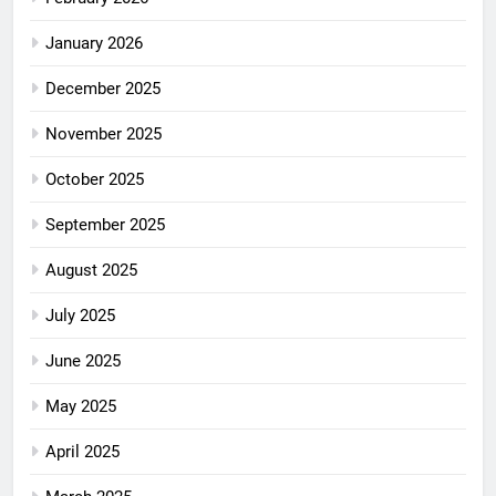
January 2026
December 2025
November 2025
October 2025
September 2025
August 2025
July 2025
June 2025
May 2025
April 2025