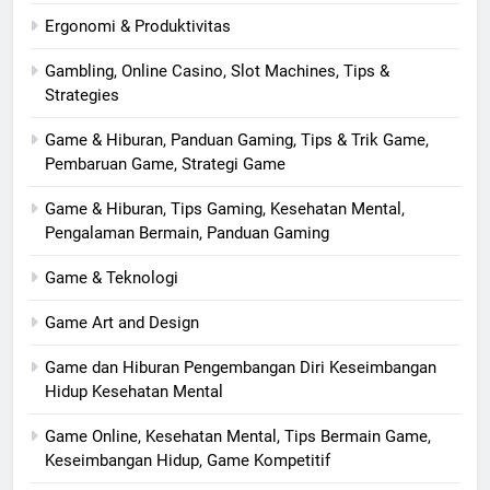
Ergonomi & Produktivitas
Gambling, Online Casino, Slot Machines, Tips &
Strategies
Game & Hiburan, Panduan Gaming, Tips & Trik Game,
Pembaruan Game, Strategi Game
Game & Hiburan, Tips Gaming, Kesehatan Mental,
Pengalaman Bermain, Panduan Gaming
Game & Teknologi
Game Art and Design
Game dan Hiburan Pengembangan Diri Keseimbangan
Hidup Kesehatan Mental
Game Online, Kesehatan Mental, Tips Bermain Game,
Keseimbangan Hidup, Game Kompetitif