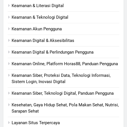
Keamanan & Literasi Digital
Keamanan & Teknologi Digital
Keamanan Akun Pengguna
Keamanan Digital & Aksesibilitas
Keamanan Digital & Perlindungan Pengguna
Keamanan Online, Platform Horas88, Panduan Pengguna
Keamanan Siber, Proteksi Data, Teknologi Informasi,
Sistem Login, Inovasi Digital
Keamanan Siber, Teknologi Digital, Panduan Pengguna
Kesehatan, Gaya Hidup Sehat, Pola Makan Sehat, Nutrisi,
Sarapan Sehat
Layanan Situs Terpercaya