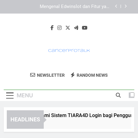
Skip
EDWINSLOT Login: Panduan Masuk Akun dengan
to
Proses yang Lebih Praktis
content
Panduan Login Edwinslot Saat Menggunakan
Jaringan Berbeda dengan Aman dan Stabil
Panduan Memahami Sistem TIARA4D Login bagi
Pengguna Baru
Mengenal Edwinslot dan Fitur yang
Ditawarkannya
EDWINSLOT Login: Panduan Masuk Akun dengan
Proses yang Lebih Praktis
Cancer Pro Talk
Bergabunglah Dalam Diskusi Dan
Panduan Login Edwinslot Saat Menggunakan
NEWSLETTER
RANDOM NEWS
Jaringan Berbeda dengan Aman dan Stabil
Dukungan Untuk Pasien Kanker Di Cancer
Pro Talk.
MENU
anduan Memahami Sistem TIARA4D Login bagi Pengguna Ba
HEADLINES
 Weeks Ago