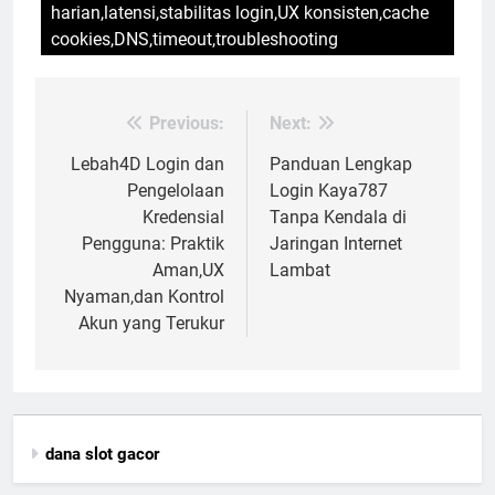
harian,latensi,stabilitas login,UX konsisten,cache
cookies,DNS,timeout,troubleshooting
Previous:
Next:
Post
navigation
Lebah4D Login dan
Panduan Lengkap
Pengelolaan
Login Kaya787
Kredensial
Tanpa Kendala di
Pengguna: Praktik
Jaringan Internet
Aman,UX
Lambat
Nyaman,dan Kontrol
Akun yang Terukur
dana slot gacor