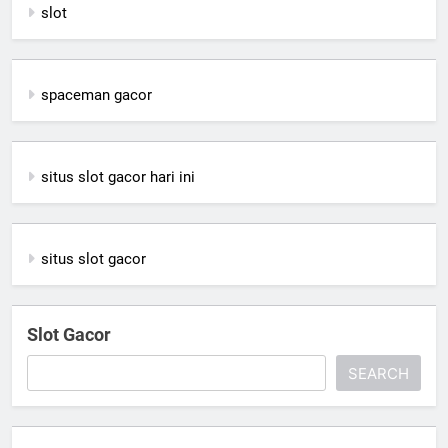
slot
spaceman gacor
situs slot gacor hari ini
situs slot gacor
Slot Gacor
SEARCH