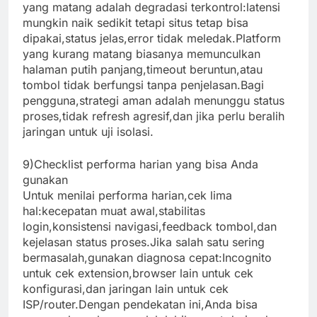
yang matang adalah degradasi terkontrol:latensi
mungkin naik sedikit tetapi situs tetap bisa
dipakai,status jelas,error tidak meledak.Platform
yang kurang matang biasanya memunculkan
halaman putih panjang,timeout beruntun,atau
tombol tidak berfungsi tanpa penjelasan.Bagi
pengguna,strategi aman adalah menunggu status
proses,tidak refresh agresif,dan jika perlu beralih
jaringan untuk uji isolasi.
9)Checklist performa harian yang bisa Anda
gunakan
Untuk menilai performa harian,cek lima
hal:kecepatan muat awal,stabilitas
login,konsistensi navigasi,feedback tombol,dan
kejelasan status proses.Jika salah satu sering
bermasalah,gunakan diagnosa cepat:Incognito
untuk cek extension,browser lain untuk cek
konfigurasi,dan jaringan lain untuk cek
ISP/router.Dengan pendekatan ini,Anda bisa