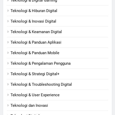
Teknologi & Digital Gaming
Teknologi & Hiburan Digital
Teknologi & Inovasi Digital
Teknologi & Keamanan Digital
Teknologi & Panduan Aplikasi
Teknologi & Panduan Mobile
Teknologi & Pengalaman Pengguna
Teknologi & Strategi Digital+
Teknologi & Troubleshooting Digital
Teknologi & User Experience
Teknologi dan Inovasi