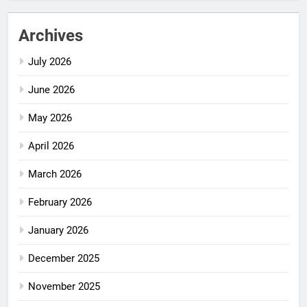
Archives
July 2026
June 2026
May 2026
April 2026
March 2026
February 2026
January 2026
December 2025
November 2025