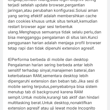
terjadi setelah update browser,pergantian
jaringan,atau perubahan konfigurasi.Solusi aman
yang sering efektif adalah membersihkan cache
dan cookies khusus untuk situs terkait,kemudian
restart browser agar sesi terbentuk
ulang.Menghapus semuanya tidak selalu perlu,dan
bisa mengganggu pengalaman di situs lain.Kunci
penggunaan harian adalah menjaga profil browser
tetap rapi dan tidak dipenuhi extension agresif.
6)Performa berbeda di mobile dan desktop
Pengalaman harian sering berbeda antar lebih
sensitif terhadap sinyal,manajemen baterai,dan
keterbatasan RAM,sementara desktop lebih
dipengaruhi extension dan beban tab.Jika sesi di
mobile sering terputus,penyebabnya bisa sistem
menutup tab di background karena RAM
sempit.Untuk mobile,kurangi tab aktif dan hindari
multitasking berat.Untuk desktop,nonaktifkan
extension agresif atau uji lewat mode Incognito