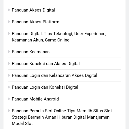
Panduan Akses Digital
Panduan Akses Platform
Panduan Digital, Tips Teknologi, User Experience,
Keamanan Akun, Game Online
Panduan Keamanan
Panduan Koneksi dan Akses Digital
Panduan Login dan Kelancaran Akses Digital
Panduan Login dan Koneksi Digital
Panduan Mobile Android
Panduan Pemula Slot Online Tips Memilih Situs Slot
Strategi Bermain Aman Hiburan Digital Manajemen
Modal Slot