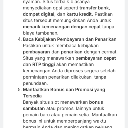
nyaman. Situs terbaik biasanya
menyediakan opsi seperti
transfer bank
,
dompet digital
, dan
kartu kredit
. Pastikan
situs tersebut memungkinkan Anda untuk
menarik kemenangan dengan cepat
tanpa
biaya tambahan.
Baca Kebijakan Pembayaran dan Penarikan
Pastikan untuk membaca kebijakan
pembayaran
dan
penarikan
dengan cermat.
Situs yang menawarkan
pembayaran cepat
dan
RTP tinggi
akan memastikan
kemenangan Anda diproses segera setelah
permintaan penarikan dilakukan, tanpa
penundaan.
Manfaatkan Bonus dan Promosi yang
Tersedia
Banyak situs slot menawarkan
bonus
sambutan
atau promosi lainnya untuk
pemain baru atau pemain setia. Manfaatkan
bonus ini untuk memperpanjang waktu
bermain Anda dan meningkatkan peluang