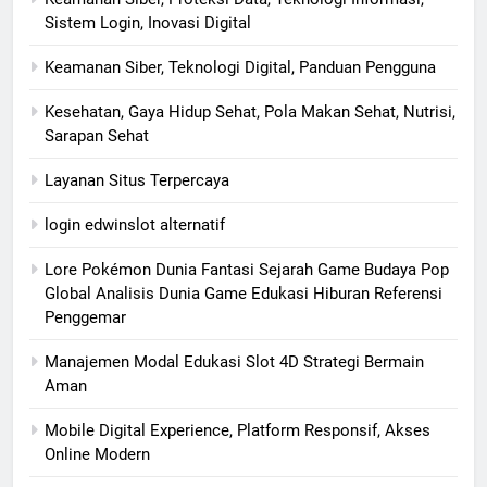
Sistem Login, Inovasi Digital
Keamanan Siber, Teknologi Digital, Panduan Pengguna
Kesehatan, Gaya Hidup Sehat, Pola Makan Sehat, Nutrisi,
Sarapan Sehat
Layanan Situs Terpercaya
login edwinslot alternatif
Lore Pokémon Dunia Fantasi Sejarah Game Budaya Pop
Global Analisis Dunia Game Edukasi Hiburan Referensi
Penggemar
Manajemen Modal Edukasi Slot 4D Strategi Bermain
Aman
Mobile Digital Experience, Platform Responsif, Akses
Online Modern