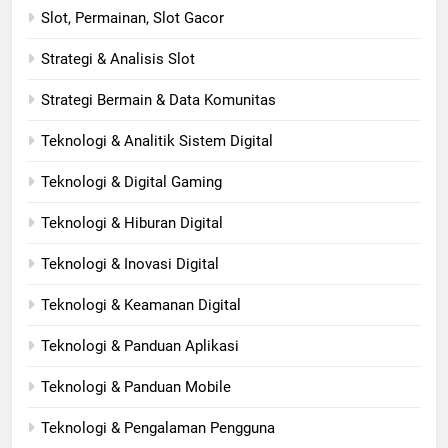
Slot, Permainan, Slot Gacor
Strategi & Analisis Slot
Strategi Bermain & Data Komunitas
Teknologi & Analitik Sistem Digital
Teknologi & Digital Gaming
Teknologi & Hiburan Digital
Teknologi & Inovasi Digital
Teknologi & Keamanan Digital
Teknologi & Panduan Aplikasi
Teknologi & Panduan Mobile
Teknologi & Pengalaman Pengguna