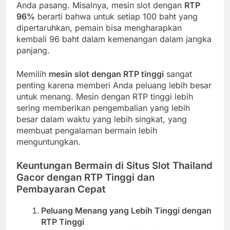
Anda pasang. Misalnya, mesin slot dengan
RTP
96%
berarti bahwa untuk setiap 100 baht yang
dipertaruhkan, pemain bisa mengharapkan
kembali 96 baht dalam kemenangan dalam jangka
panjang.
Memilih
mesin slot dengan RTP tinggi
sangat
penting karena memberi Anda peluang lebih besar
untuk menang. Mesin dengan RTP tinggi lebih
sering memberikan pengembalian yang lebih
besar dalam waktu yang lebih singkat, yang
membuat pengalaman bermain lebih
menguntungkan.
Keuntungan Bermain di Situs Slot Thailand
Gacor dengan RTP Tinggi dan
Pembayaran Cepat
Peluang Menang yang Lebih Tinggi dengan
RTP Tinggi