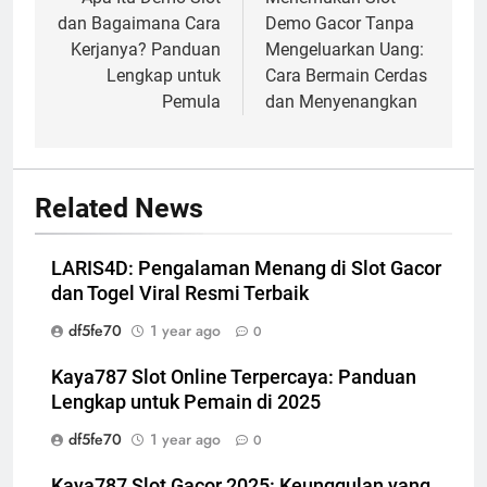
navigation
dan Bagaimana Cara
Demo Gacor Tanpa
Kerjanya? Panduan
Mengeluarkan Uang:
Lengkap untuk
Cara Bermain Cerdas
Pemula
dan Menyenangkan
Related News
LARIS4D: Pengalaman Menang di Slot Gacor
dan Togel Viral Resmi Terbaik
df5fe70
1 year ago
0
Kaya787 Slot Online Terpercaya: Panduan
Lengkap untuk Pemain di 2025
df5fe70
1 year ago
0
Kaya787 Slot Gacor 2025: Keunggulan yang