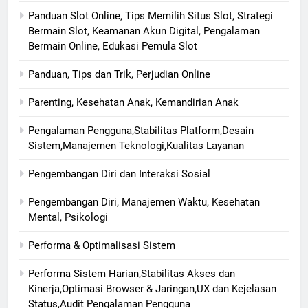
Panduan Slot Online, Tips Memilih Situs Slot, Strategi
Bermain Slot, Keamanan Akun Digital, Pengalaman
Bermain Online, Edukasi Pemula Slot
Panduan, Tips dan Trik, Perjudian Online
Parenting, Kesehatan Anak, Kemandirian Anak
Pengalaman Pengguna,Stabilitas Platform,Desain
Sistem,Manajemen Teknologi,Kualitas Layanan
Pengembangan Diri dan Interaksi Sosial
Pengembangan Diri, Manajemen Waktu, Kesehatan
Mental, Psikologi
Performa & Optimalisasi Sistem
Performa Sistem Harian,Stabilitas Akses dan
Kinerja,Optimasi Browser & Jaringan,UX dan Kejelasan
Status,Audit Pengalaman Pengguna