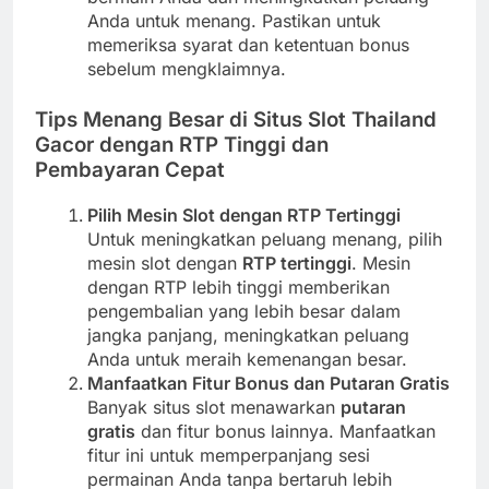
Anda untuk menang. Pastikan untuk
memeriksa syarat dan ketentuan bonus
sebelum mengklaimnya.
Tips Menang Besar di Situs Slot Thailand
Gacor dengan RTP Tinggi dan
Pembayaran Cepat
Pilih Mesin Slot dengan RTP Tertinggi
Untuk meningkatkan peluang menang, pilih
mesin slot dengan
RTP tertinggi
. Mesin
dengan RTP lebih tinggi memberikan
pengembalian yang lebih besar dalam
jangka panjang, meningkatkan peluang
Anda untuk meraih kemenangan besar.
Manfaatkan Fitur Bonus dan Putaran Gratis
Banyak situs slot menawarkan
putaran
gratis
dan fitur bonus lainnya. Manfaatkan
fitur ini untuk memperpanjang sesi
permainan Anda tanpa bertaruh lebih