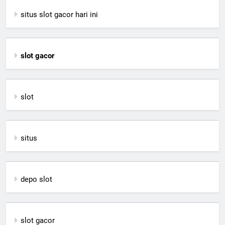
situs slot gacor hari ini
slot gacor
slot
situs
depo slot
slot gacor