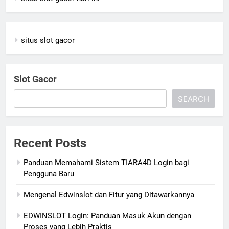
situs slot gacor
Slot Gacor
SEARCH
Recent Posts
Panduan Memahami Sistem TIARA4D Login bagi
Pengguna Baru
Mengenal Edwinslot dan Fitur yang Ditawarkannya
EDWINSLOT Login: Panduan Masuk Akun dengan
Proses yang Lebih Praktis