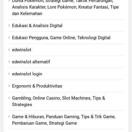
Dunia Pokémon, Strategi Game, Taktik Pertarungan,
Analisis Karakter, Lore Pokémon, Kreatur Fantasi, Tipe
dan Kelemahan
Edukasi & Analisis Digital
Edukasi Pengguna, Game Online, Teknologi Digital
edwinslot
edwinslot alternatif
edwinslot login
Ergonomi & Produktivitas
Gambling, Online Casino, Slot Machines, Tips &
Strategies
Game & Hiburan, Panduan Gaming, Tips & Trik Game,
Pembaruan Game, Strategi Game