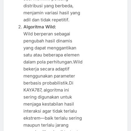
distribusi yang berbeda,
menjamin variasi hasil yang
adil dan tidak repetitif.
Algoritma Wild:
Wild berperan sebagai
pengubah hasil dinamis
yang dapat menggantikan
satu atau beberapa elemen
dalam pola perhitungan.Wild
bekerja secara adaptif
menggunakan parameter
berbasis probabilistik.Di
KAYA787, algoritma ini
sering digunakan untuk
menjaga kestabilan hasil
interaksi agar tidak terlalu
ekstrem—baik terlalu sering
maupun terlalu jarang