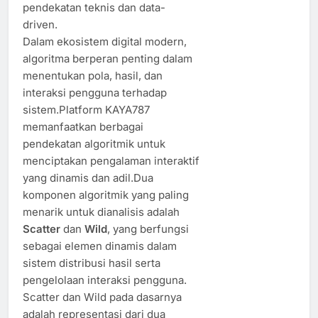
pendekatan teknis dan data-
driven.
Dalam ekosistem digital modern,
algoritma berperan penting dalam
menentukan pola, hasil, dan
interaksi pengguna terhadap
sistem.Platform KAYA787
memanfaatkan berbagai
pendekatan algoritmik untuk
menciptakan pengalaman interaktif
yang dinamis dan adil.Dua
komponen algoritmik yang paling
menarik untuk dianalisis adalah
Scatter
dan
Wild
, yang berfungsi
sebagai elemen dinamis dalam
sistem distribusi hasil serta
pengelolaan interaksi pengguna.
Scatter dan Wild pada dasarnya
adalah representasi dari dua