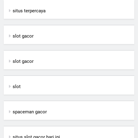
situs terpercaya
slot gacor
slot gacor
slot
spaceman gacor
situs slot gacor hari ini