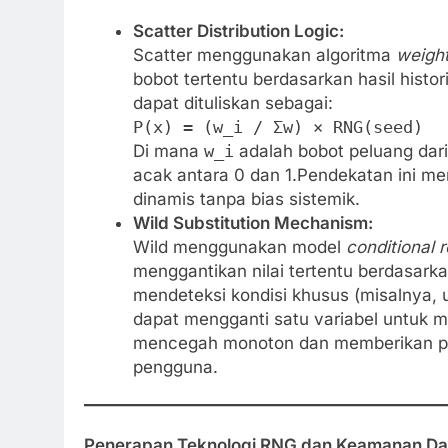
Scatter Distribution Logic:
Scatter menggunakan algoritma
weigh
bobot tertentu berdasarkan hasil histo
dapat dituliskan sebagai:
P(x) = (w_i / Σw) × RNG(seed)
Di mana
w_i
adalah bobot peluang dari
acak antara 0 dan 1.Pendekatan ini men
dinamis tanpa bias sistemik.
Wild Substitution Mechanism:
Wild menggunakan model
conditional 
menggantikan nilai tertentu berdasark
mendeteksi kondisi khusus (misalnya, ur
dapat mengganti satu variabel untuk men
mencegah monoton dan memberikan pen
pengguna.
Penerapan Teknologi RNG dan Keamanan Da