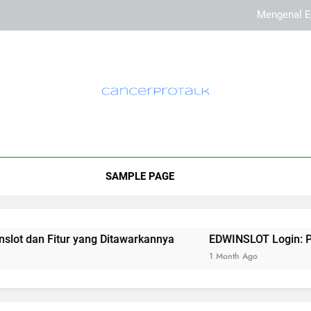
Mengenal Ed
EDWINSLOT Login: Panduan Masuk Ak
Panduan Login Edwinslot Saat Menggunakan Jar
Panduan Memahami Siste
cer Pro Talk
Mengenal Ed
lah Dalam Diskusi Dan Dukungan Untuk Pasien Kanker Di Cance
EDWINSLOT Login: Panduan Masuk Ak
SAMPLE PAGE
Panduan Login Edwinslot Saat Menggunakan Jar
ur yang Ditawarkannya
EDWINSLOT Login: Panduan Masu
1 Month Ago