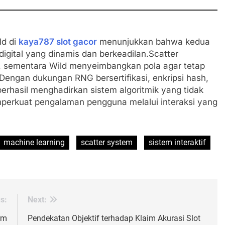
ld di
kaya787 slot gacor
menunjukkan bahwa kedua
digital yang dinamis dan berkeadilan.Scatter
sil, sementara Wild menyeimbangkan pola agar tetap
ik.Dengan dukungan RNG bersertifikasi, enkripsi hash,
rhasil menghadirkan sistem algoritmik yang tidak
perkuat pengalaman pengguna melalui interaksi yang
machine learning
scatter system
sistem interaktif
s:
Next:
rm
Pendekatan Objektif terhadap Klaim Akurasi Slot