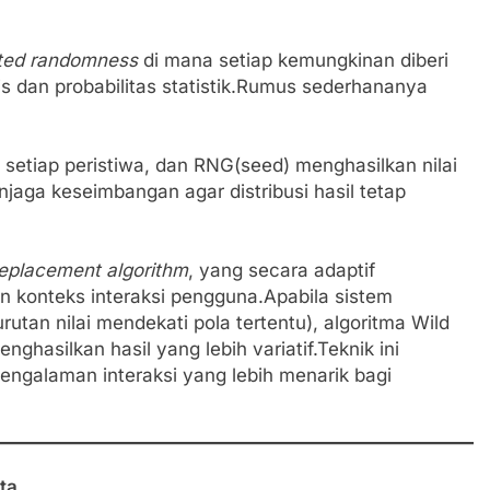
ted randomness
di mana setiap kemungkinan diberi
ris dan probabilitas statistik.Rumus sederhananya
 setiap peristiwa, dan RNG(seed) menghasilkan nilai
jaga keseimbangan agar distribusi hasil tetap
replacement algorithm
, yang secara adaptif
an konteks interaksi pengguna.Apabila sistem
utan nilai mendekati pola tertentu), algoritma Wild
ghasilkan hasil yang lebih variatif.Teknik ini
galaman interaksi yang lebih menarik bagi
ta