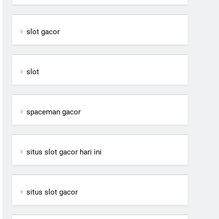
slot gacor
slot
spaceman gacor
situs slot gacor hari ini
situs slot gacor