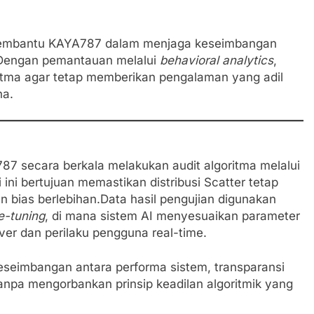
ga membantu KAYA787 dalam menjaga keseimbangan
Dengan pemantauan melalui
behavioral analytics
,
itma agar tetap memberikan pengalaman yang adil
na.
87 secara berkala melakukan audit algoritma melalui
i ini bertujuan memastikan distribusi Scatter tetap
 bias berlebihan.Data hasil pengujian digunakan
e-tuning
, di mana sistem AI menyesuaikan parameter
er dan perilaku pengguna real-time.
seimbangan antara performa sistem, transparansi
tanpa mengorbankan prinsip keadilan algoritmik yang