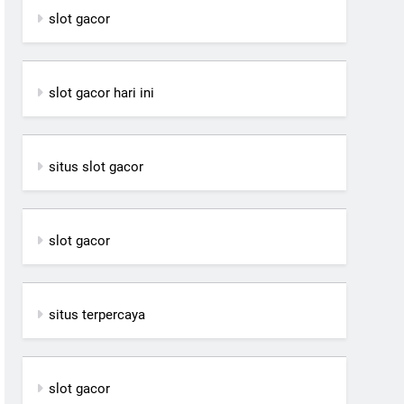
slot gacor
slot gacor hari ini
situs slot gacor
slot gacor
situs terpercaya
slot gacor