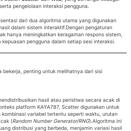
 serta pengelolaan interaksi pengguna.
esentasi dari dua algoritma utama yang digunakan
asil dalam sistem interaktif.Dengan pengaturan
tidak hanya meningkatkan keragaman respons sistem,
n kepuasan pengguna dalam setiap sesi interaksi.
ekerja, penting untuk melihatnya dari sisi
endistribusikan hasil atau peristiwa secara acak di
nteks platform KAYA787, Scatter digunakan untuk
kombinasi variabel tertentu seperti waktu, urutan
cak (
Random Number Generator/RNG
).Algoritma ini
uang distribusi yang berbeda, menjamin variasi hasil