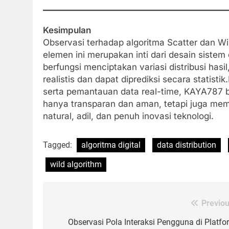
Kesimpulan
Observasi terhadap algoritma Scatter dan Wi
elemen ini merupakan inti dari desain sistem 
berfungsi menciptakan variasi distribusi ha
realistis dan dapat diprediksi secara statist
serta pemantauan data real-time, KAYA787 be
hanya transparan dan aman, tetapi juga mem
natural, adil, dan penuh inovasi teknologi.
Tagged:
algoritma digital
data distribution
wild algorithm
Previou
Post
navigation
Observasi Pola Interaksi Pengguna di Platfo