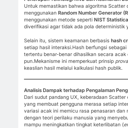
Untuk memastikan bahwa algoritma Scatter d
menggunakan
Random Number Generator (
menggunakan metode seperti
NIST Statistica
diverifikasi agar tidak ada pola deterministik
Selain itu, sistem keamanan berbasis
hash c
setiap hasil interaksi.Hash berfungsi sebaga
tertentu benar-benar dihasilkan secara acak 
pun.Mekanisme ini memperkuat prinsip
prova
keaslian hasil melalui kalkulasi hash publik.
Analisis Dampak terhadap Pengalaman Pen
Dari sudut pandang UX, keberadaan Scatter 
yang membuat pengguna merasa setiap intera
variasi acak ini memicu rasa penasaran dan mo
dengan teori perilaku manusia yang menyebu
mampu meningkatkan tingkat keterlibatan (
e