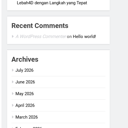
Lebah4D dengan Langkah yang Tepat
Recent Comments
A WordPress Commenter
on
Hello world!
Archives
July 2026
June 2026
May 2026
April 2026
March 2026