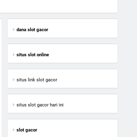
dana slot gacor
situs slot online
situs link slot gacor
situs slot gacor hari ini
slot gacor